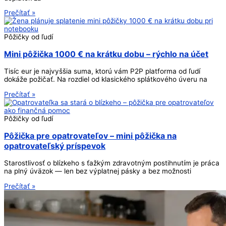
Prečítať »
Pôžičky od ľudí
Mini pôžička 1000 € na krátku dobu – rýchlo na účet
Tisíc eur je najvyššia suma, ktorú vám P2P platforma od ľudí
dokáže požičať. Na rozdiel od klasického splátkového úveru na
Prečítať »
Pôžičky od ľudí
Pôžička pre opatrovateľov – mini pôžička na
opatrovateľský príspevok
Starostlivosť o blízkeho s ťažkým zdravotným postihnutím je práca
na plný úväzok — len bez výplatnej pásky a bez možnosti
Prečítať »