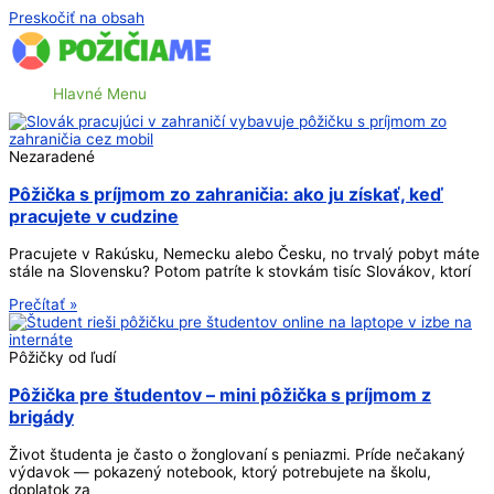
Preskočiť na obsah
Hlavné Menu
Nezaradené
Pôžička s príjmom zo zahraničia: ako ju získať, keď
pracujete v cudzine
Pracujete v Rakúsku, Nemecku alebo Česku, no trvalý pobyt máte
stále na Slovensku? Potom patríte k stovkám tisíc Slovákov, ktorí
Prečítať »
Pôžičky od ľudí
Pôžička pre študentov – mini pôžička s príjmom z
brigády
Život študenta je často o žonglovaní s peniazmi. Príde nečakaný
výdavok — pokazený notebook, ktorý potrebujete na školu,
doplatok za