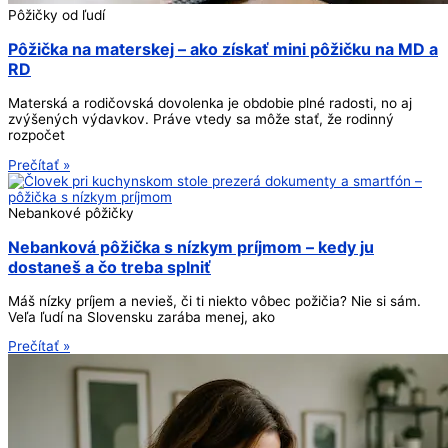
Pôžičky od ľudí
Pôžička na materskej – ako získať mini pôžičku na MD a
RD
Materská a rodičovská dovolenka je obdobie plné radosti, no aj
zvýšených výdavkov. Práve vtedy sa môže stať, že rodinný
rozpočet
Prečítať »
Nebankové pôžičky
Nebanková pôžička s nízkym príjmom – kedy ju
dostaneš a čo treba splniť
Máš nízky príjem a nevieš, či ti niekto vôbec požičia? Nie si sám.
Veľa ľudí na Slovensku zarába menej, ako
Prečítať »