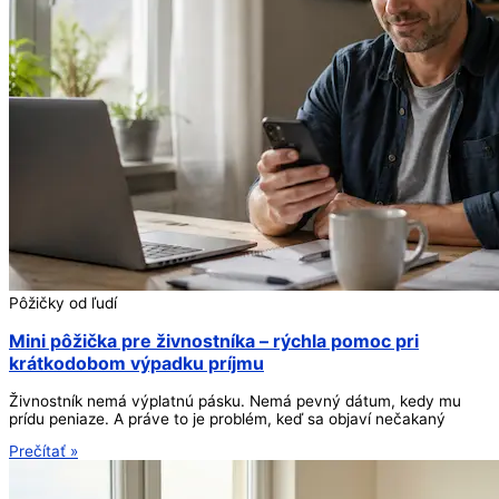
Pôžičky od ľudí
Mini pôžička pre živnostníka – rýchla pomoc pri
krátkodobom výpadku príjmu
Živnostník nemá výplatnú pásku. Nemá pevný dátum, kedy mu
prídu peniaze. A práve to je problém, keď sa objaví nečakaný
Prečítať »