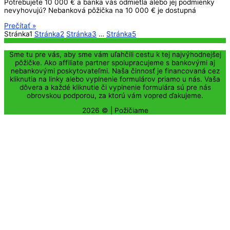
Potrebujete 10 000 € a banka vás odmietla alebo jej podmienky
nevyhovujú? Nebanková pôžička na 10 000 € je dostupná
Prečítať »
Stránka
1
Stránka
2
Stránka
3
…
Stránka
5
Sme tu pre vás, aby sme vám uľahčili cestu k tej najvýhodnejšej
pôžičke. Ako affiliate partner spolupracujeme s bankovými aj
nebankovými poskytovateľmi. Naša činnosť je financovaná cez
kliknutia na linky alebo vyplnenie formulárov priamo u nás. Vaša
dôvera a každé kliknutie či vyplnenie formulára sú pre nás
obrovskou podporou, za ktorú vám vopred ďakujeme.
2026 © |
Požičiame