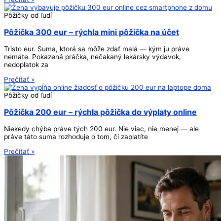
Pôžičky od ľudí
Pôžička 300 eur – rýchla mini pôžička na účet
Tristo eur. Suma, ktorá sa môže zdať malá — kým ju práve
nemáte. Pokazená práčka, nečakaný lekársky výdavok,
nedoplatok za
Prečítať »
Pôžičky od ľudí
Pôžička 200 eur – rýchla pôžička do výplaty online
Niekedy chýba práve tých 200 eur. Nie viac, nie menej — ale
práve táto suma rozhoduje o tom, či zaplatíte
Prečítať »