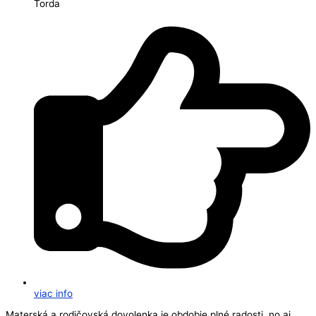
Torda
viac info
Materská a rodičovská dovolenka je obdobie plné radosti, no aj