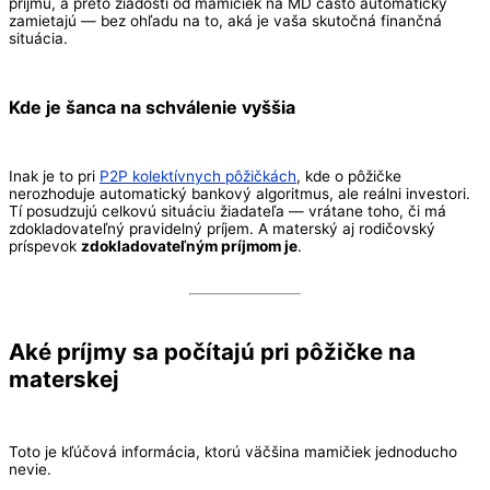
príjmu, a preto žiadosti od mamičiek na MD často automaticky
zamietajú — bez ohľadu na to, aká je vaša skutočná finančná
situácia.
Kde je šanca na schválenie vyššia
Inak je to pri
P2P kolektívnych pôžičkách
, kde o pôžičke
nerozhoduje automatický bankový algoritmus, ale reálni investori.
Tí posudzujú celkovú situáciu žiadateľa — vrátane toho, či má
zdokladovateľný pravidelný príjem. A materský aj rodičovský
príspevok
zdokladovateľným príjmom je
.
Aké príjmy sa počítajú pri pôžičke na
materskej
Toto je kľúčová informácia, ktorú väčšina mamičiek jednoducho
nevie.