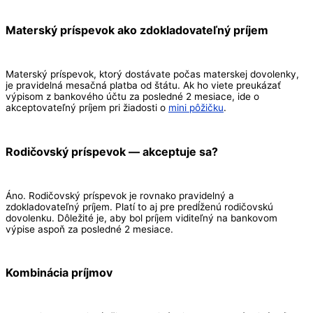
Materský príspevok ako zdokladovateľný príjem
Materský príspevok, ktorý dostávate počas materskej dovolenky,
je pravidelná mesačná platba od štátu. Ak ho viete preukázať
výpisom z bankového účtu za posledné 2 mesiace, ide o
akceptovateľný príjem pri žiadosti o
mini pôžičku
.
Rodičovský príspevok — akceptuje sa?
Áno. Rodičovský príspevok je rovnako pravidelný a
zdokladovateľný príjem. Platí to aj pre predĺženú rodičovskú
dovolenku. Dôležité je, aby bol príjem viditeľný na bankovom
výpise aspoň za posledné 2 mesiace.
Kombinácia príjmov