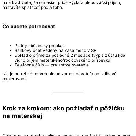
napríklad viete, že o mesiac príde výplata alebo väčší príjem,
nastavíte splatnosť podľa toho.
Čo budete potrebovať
Platný občiansky preukaz
Bankový účet vedený na vaše meno v SR
Doklad o príjme za posledné 2 mesiace (výpis z účtu kde
vidno príjem materského/rodičovského príspevku)
Telefónne číslo — pre krátke overenie
Nie je potrebné potvrdenie od zamestnávateľa ani zdĺhavé
papierovanie.
Krok za krokom: ako požiadať o pôžičku
na materskej
Celý proces prebieha online a zvyčajne trvá 1 až 3 hodiny pri prvej