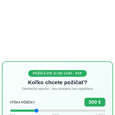
POŽIČAJTE SI OD ĽUDÍ · P2P
Koľko chcete požičať?
Orientačný výpočet – bez záväzkov, bez registrácie
300 €
VÝŠKA PÔŽIČKY
50 €
500 €
1 000 €