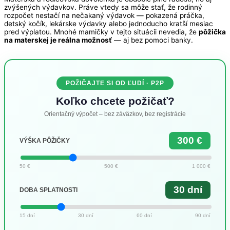
zvýšených výdavkov. Práve vtedy sa môže stať, že rodinný
rozpočet nestačí na nečakaný výdavok — pokazená práčka,
detský kočík, lekárske výdavky alebo jednoducho kratší mesiac
pred výplatou. Mnohé mamičky v tejto situácii nevedia, že
pôžička
na materskej je reálna možnosť
— aj bez pomoci banky.
POŽIČAJTE SI OD ĽUDÍ · P2P
Koľko chcete požičať?
Orientačný výpočet – bez záväzkov, bez registrácie
300 €
VÝŠKA PÔŽIČKY
50 €
500 €
1 000 €
30 dní
DOBA SPLATNOSTI
15 dní
30 dní
60 dní
90 dní