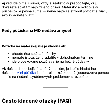
Aj keď ide o malú sumu, vždy si realisticky prepočítajte, či ju
dokážete splatiť z najbližšieho príjmu. Materský a rodičovský
príspevok je pevná suma — nenechajte sa strhnúť požičať si viac,
ako zvládnete vrátiť.
Kedy pôžička na MD nedáva zmysel
Pôžička na materskej nie je vhodná ak:
chcete ňou splácať iné dlhy
nemáte istotu, že ju splatíte v dohodnutom termíne
ide o opakované požičiavanie na bežné výdavky
Ak riešite dlhodobejší finančný problém, je lepšie hľadať iné
riešenie.
Mini pôžička
je nástroj na krátkodobú, jednorazovú pomoc
— nie na riešenie systémových problémov s rozpočtom.
Často kladené otázky (FAQ)