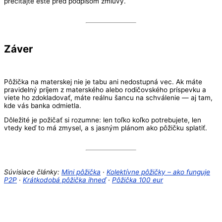
prečítajte ešte pred podpisom zmluvy.
Záver
Pôžička na materskej nie je tabu ani nedostupná vec. Ak máte
pravidelný príjem z materského alebo rodičovského príspevku a
viete ho zdokladovať, máte reálnu šancu na schválenie — aj tam,
kde vás banka odmietla.
Dôležité je požičať si rozumne: len toľko koľko potrebujete, len
vtedy keď to má zmysel, a s jasným plánom ako pôžičku splatiť.
Súvisiace články:
Mini pôžička
·
Kolektívne pôžičky – ako funguje
P2P
·
Krátkodobá pôžička ihneď
·
Pôžička 100 eur