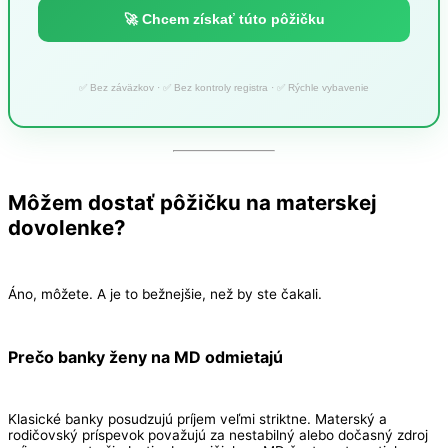
🚀 Chcem získať túto pôžičku
✅ Bez záväzkov · ✅ Bez kontroly registra · ✅ Rýchle vybavenie
Môžem dostať pôžičku na materskej
dovolenke?
Áno, môžete. A je to bežnejšie, než by ste čakali.
Prečo banky ženy na MD odmietajú
Klasické banky posudzujú príjem veľmi striktne. Materský a
rodičovský príspevok považujú za nestabilný alebo dočasný zdroj