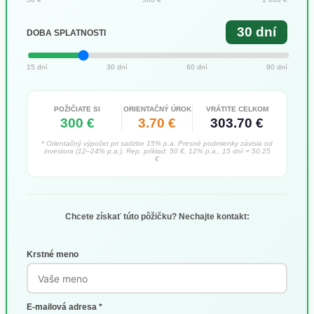
30 dní
DOBA SPLATNOSTI
15 dní
30 dní
60 dní
90 dní
POŽIČIATE SI
ORIENTAČNÝ ÚROK
VRÁTITE CELKOM
300 €
3.70 €
303.70 €
* Orientačný výpočet pri sadzbe 15% p.a. Presné podmienky závisia od
investora (12–24% p.a.). Rep. príklad: 50 €, 12% p.a., 15 dní = 50.25
€
Chcete získať túto pôžičku? Nechajte kontakt:
Krstné meno
E-mailová adresa *