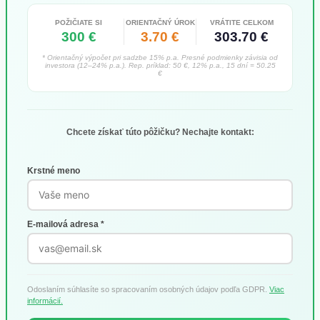
POŽIČIATE SI
ORIENTAČNÝ ÚROK
VRÁTITE CELKOM
300 €
3.70 €
303.70 €
* Orientačný výpočet pri sadzbe 15% p.a. Presné podmienky závisia od
investora (12–24% p.a.). Rep. príklad: 50 €, 12% p.a., 15 dní = 50.25
€
Chcete získať túto pôžičku? Nechajte kontakt:
Krstné meno
E-mailová adresa *
Odoslaním súhlasíte so spracovaním osobných údajov podľa GDPR.
Viac
informácií.