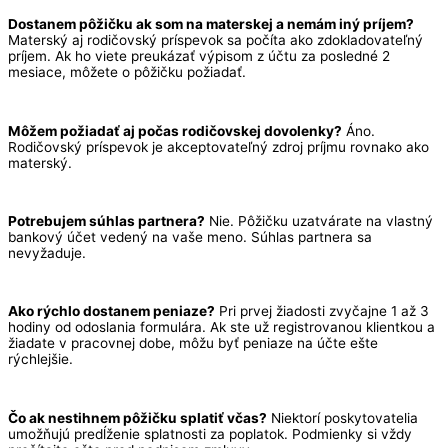
Dostanem pôžičku ak som na materskej a nemám iný príjem?
Materský aj rodičovský príspevok sa počíta ako zdokladovateľný
príjem. Ak ho viete preukázať výpisom z účtu za posledné 2
mesiace, môžete o pôžičku požiadať.
Môžem požiadať aj počas rodičovskej dovolenky?
Áno.
Rodičovský príspevok je akceptovateľný zdroj príjmu rovnako ako
materský.
Potrebujem súhlas partnera?
Nie. Pôžičku uzatvárate na vlastný
bankový účet vedený na vaše meno. Súhlas partnera sa
nevyžaduje.
Ako rýchlo dostanem peniaze?
Pri prvej žiadosti zvyčajne 1 až 3
hodiny od odoslania formulára. Ak ste už registrovanou klientkou a
žiadate v pracovnej dobe, môžu byť peniaze na účte ešte
rýchlejšie.
Čo ak nestihnem pôžičku splatiť včas?
Niektorí poskytovatelia
umožňujú predĺženie splatnosti za poplatok. Podmienky si vždy