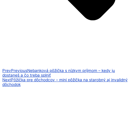
Prev
Previous
Nebanková pôžička s nízkym príjmom – kedy ju
dostaneš a čo treba splniť
Next
Pôžička pre dôchodcov – mini pôžička na starobný aj invalidný
dôchodok