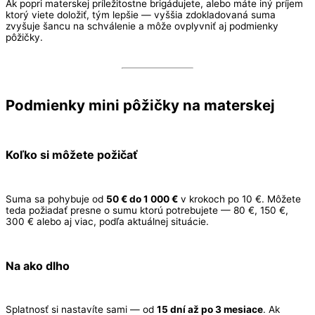
Ak popri materskej príležitostne brigádujete, alebo máte iný príjem
ktorý viete doložiť, tým lepšie — vyššia zdokladovaná suma
zvyšuje šancu na schválenie a môže ovplyvniť aj podmienky
pôžičky.
Podmienky mini pôžičky na materskej
Koľko si môžete požičať
Suma sa pohybuje od
50 € do 1 000 €
v krokoch po 10 €. Môžete
teda požiadať presne o sumu ktorú potrebujete — 80 €, 150 €,
300 € alebo aj viac, podľa aktuálnej situácie.
Na ako dlho
Splatnosť si nastavíte sami — od
15 dní až po 3 mesiace
. Ak