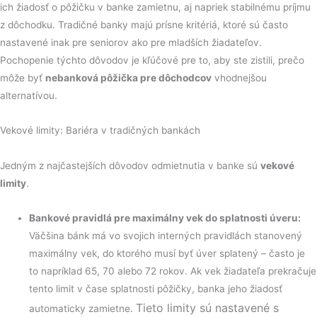
ich žiadosť o pôžičku v banke zamietnu, aj napriek stabilnému príjmu
z dôchodku. Tradičné banky majú prísne kritériá, ktoré sú často
nastavené inak pre seniorov ako pre mladších žiadateľov.
Pochopenie týchto dôvodov je kľúčové pre to, aby ste zistili, prečo
môže byť
nebanková pôžička pre dôchodcov
vhodnejšou
alternatívou.
Vekové limity: Bariéra v tradičných bankách
Jedným z najčastejších dôvodov odmietnutia v banke sú
vekové
limity
.
Bankové pravidlá pre maximálny vek do splatnosti úveru:
Väčšina bánk má vo svojich interných pravidlách stanovený
maximálny vek, do ktorého musí byť úver splatený – často je
to napríklad 65, 70 alebo 72 rokov. Ak vek žiadateľa prekračuje
tento limit v čase splatnosti pôžičky, banka jeho žiadosť
Tieto limity sú nastavené s
automaticky zamietne.