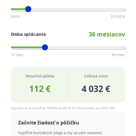
400 €
20 000 €
36 mesiacov
Doba splácania
12 mes.
96 mes.
Mesačná splátka
Celková suma
112 €
4 032 €
Výpočet je orientačný. RPMN od 20,18 %. Podmienky sa môžu líšiť.
Začnite žiadosť o pôžičku
Vyplňte kontaktné údaje a my sa vám ozveme.