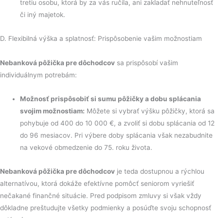
tretiu osobu, ktorá by za vás ručila, ani zakladať nehnuteľnosť
či iný majetok.
D. Flexibilná výška a splatnosť: Prispôsobenie vašim možnostiam
Nebanková pôžička pre dôchodcov
sa prispôsobí vašim
individuálnym potrebám:
Možnosť prispôsobiť si sumu pôžičky a dobu splácania
svojim možnostiam:
Môžete si vybrať výšku pôžičky, ktorá sa
pohybuje od 400 do 10 000 €, a zvoliť si dobu splácania od 12
do 96 mesiacov. Pri výbere doby splácania však nezabudnite
na vekové obmedzenie do 75. roku života.
Nebanková pôžička pre dôchodcov
je teda dostupnou a rýchlou
alternatívou, ktorá dokáže efektívne pomôcť seniorom vyriešiť
nečakané finančné situácie. Pred podpisom zmluvy si však vždy
dôkladne preštudujte všetky podmienky a posúďte svoju schopnosť