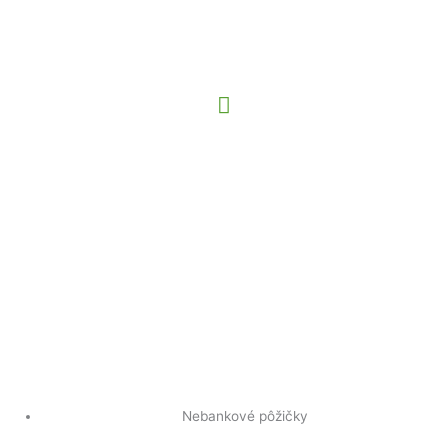
Preskočiť
Hlavné
na
Menu
obsah
Nebankové pôžičky