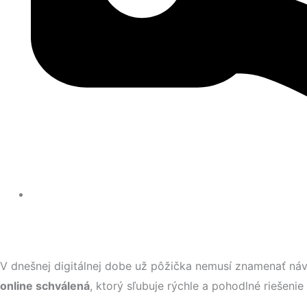
V dnešnej digitálnej dobe už pôžička nemusí znamenať náv
online schválená
, ktorý sľubuje rýchle a pohodlné riešenie 