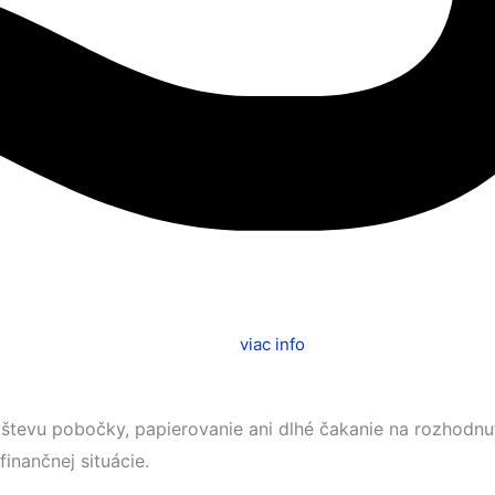
viac info
števu pobočky, papierovanie ani dlhé čakanie na rozhodnu
finančnej situácie.