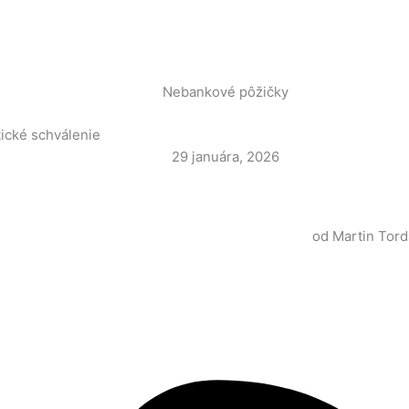
Nebankové pôžičky
ické schválenie
29 januára, 2026
od
Martin Tord