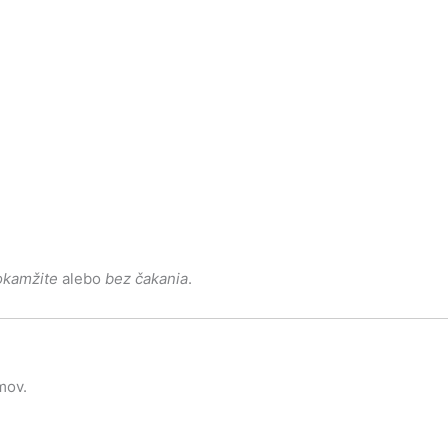
okamžite
alebo
bez čakania
.
mov.