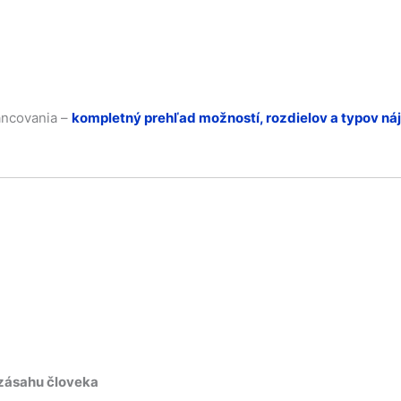
nancovania –
kompletný prehľad možností, rozdielov a typov náj
zásahu človeka