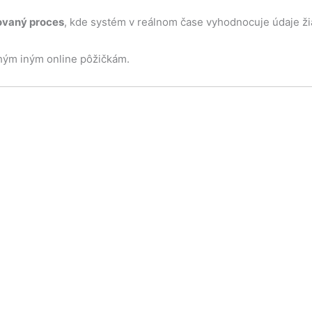
zovaný proces
, kde systém v reálnom čase vyhodnocuje údaje ži
ohým iným online pôžičkám.