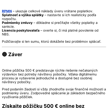
RPMN
– ukazuje celkové náklady úveru vrátane poplatkov.
Splatnosť a výška splátky
– nastavte si ich realisticky podľa
rozpočtu.
Podmienky zmluvy
– dôkladne si prečítajte všetky poplatky a
sankcie.
Licencia poskytovateľa
– overte si, či má platné povolenie od
NBS.
Požičiavajte si len sumu, ktorú dokážete bez problémov splácať.
🔵 Záver
Online pôžička 500 € predstavuje rýchle riešenie nečakaných
výdavkov bez potreby návštevy pobočky. Vďaka digitálnemu
procesu je vybavenie jednoduché a dostupné bez osobnej
návštevy pobočky.
Pred podaním žiadosti si vždy zhodnoťte svoje finančné možnosti a
podmienky úveru. Zodpovedné splácanie je základom bezpečného
využívania pôžičiek.
Získajte pôžičku 500 € online bez