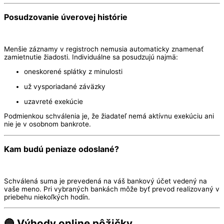
Posudzovanie úverovej histórie
Menšie záznamy v registroch nemusia automaticky znamenať
zamietnutie žiadosti. Individuálne sa posudzujú najmä:
oneskorené splátky z minulosti
už vysporiadané záväzky
uzavreté exekúcie
Podmienkou schválenia je, že žiadateľ nemá aktívnu exekúciu ani
nie je v osobnom bankrote.
Kam budú peniaze odoslané?
Schválená suma je prevedená na váš bankový účet vedený na
vaše meno. Pri vybraných bankách môže byť prevod realizovaný v
priebehu niekoľkých hodín.
🔵 Výhody online pôžičky