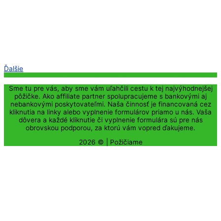
Ďalšie
Sme tu pre vás, aby sme vám uľahčili cestu k tej najvýhodnejšej
pôžičke. Ako affiliate partner spolupracujeme s bankovými aj
nebankovými poskytovateľmi. Naša činnosť je financovaná cez
kliknutia na linky alebo vyplnenie formulárov priamo u nás. Vaša
dôvera a každé kliknutie či vyplnenie formulára sú pre nás
obrovskou podporou, za ktorú vám vopred ďakujeme.
2026 © |
Požičiame