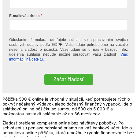
E-mailová adresa
Odoslaním formulára udeľujete súhlas so spracovaním svojich
osobných údajov podľa GDPR. Vaše údaje potrebujeme na začatie
riešenia žiadosti o pôžičku. Vaše údaje sú u nás v bezpečí. Bez
udelenia súhlasu nebude možné spracovať vašu žiadosť.
Viac
informácií nájdete tu.
Začať žiadosť
Pôžička 500 € online je vhodná v situácii, keď potrebujete rýchlo
pokryť nečakaný výdavok alebo dočasný finančný výpadok. Ide o
splátkovú online pôžičku so sumou od 500 do 5 000 € a
možnosťou nastaviť splácanie až na 36 mesiacov.
Žiadosť prebieha kompletne online bez návštevy pobočky. Po
schválení sú peniaze odoslané priamo na váš bankový účet. Ide o
nebankovú online pôžičku, ktorá umožňuje rýchle financovanie bez