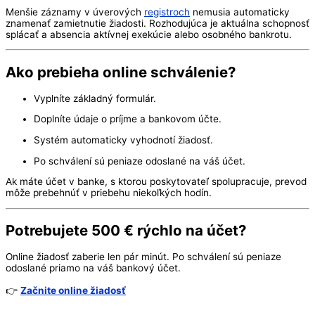
Menšie záznamy v úverových
registroch
nemusia automaticky
znamenať zamietnutie žiadosti. Rozhodujúca je aktuálna schopnosť
splácať a absencia aktívnej exekúcie alebo osobného bankrotu.
Ako prebieha online schválenie?
Vyplníte základný formulár.
Doplníte údaje o príjme a bankovom účte.
Systém automaticky vyhodnotí žiadosť.
Po schválení sú peniaze odoslané na váš účet.
Ak máte účet v banke, s ktorou poskytovateľ spolupracuje, prevod
môže prebehnúť v priebehu niekoľkých hodín.
Potrebujete 500 € rýchlo na účet?
Online žiadosť zaberie len pár minút. Po schválení sú peniaze
odoslané priamo na váš bankový účet.
👉
Začnite online žiadosť