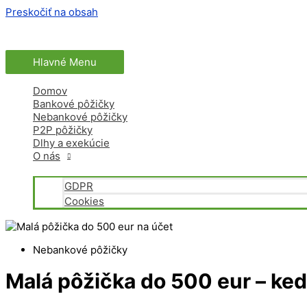
Preskočiť na obsah
Hlavné Menu
Domov
Bankové pôžičky
Nebankové pôžičky
P2P pôžičky
Dlhy a exekúcie
O nás
GDPR
Cookies
Nebankové pôžičky
Malá pôžička do 500 eur – ked