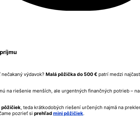
príjmu
iť nečakaný výdavok?
Malá pôžička do 500 €
patrí medzi najčas
nú na riešenie menších, ale urgentných finančných potrieb – na
i pôžičiek
, teda krátkodobých riešení určených najmä na preklen
čame pozrieť si
prehľad
mini pôžičiek
.