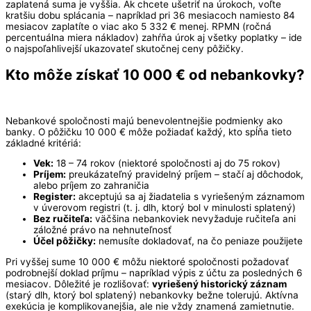
zaplatená suma je vyššia. Ak chcete ušetriť na úrokoch, voľte
kratšiu dobu splácania – napríklad pri 36 mesiacoch namiesto 84
mesiacov zaplatíte o viac ako 5 332 € menej. RPMN (ročná
percentuálna miera nákladov) zahŕňa úrok aj všetky poplatky – ide
o najspoľahlivejší ukazovateľ skutočnej ceny pôžičky.
Kto môže získať 10 000 € od nebankovky?
Nebankové spoločnosti majú benevolentnejšie podmienky ako
banky. O pôžičku 10 000 € môže požiadať každý, kto spĺňa tieto
základné kritériá:
Vek:
18 – 74 rokov (niektoré spoločnosti aj do 75 rokov)
Príjem:
preukázateľný pravidelný príjem – stačí aj dôchodok,
alebo príjem zo zahraničia
Register:
akceptujú sa aj žiadatelia s vyriešeným záznamom
v úverovom registri (t. j. dlh, ktorý bol v minulosti splatený)
Bez ručiteľa:
väčšina nebankoviek nevyžaduje ručiteľa ani
záložné právo na nehnuteľnosť
Účel pôžičky:
nemusíte dokladovať, na čo peniaze použijete
Pri vyššej sume 10 000 € môžu niektoré spoločnosti požadovať
podrobnejší doklad príjmu – napríklad výpis z účtu za posledných 6
mesiacov. Dôležité je rozlišovať:
vyriešený historický záznam
(starý dlh, ktorý bol splatený) nebankovky bežne tolerujú. Aktívna
exekúcia je komplikovanejšia, ale nie vždy znamená zamietnutie.