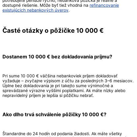
potrebujete peniaze rýchlo, nebanková pôžička je reálne a
dostupné riešenie. Môže byť tiež vhodná na
refinancovanie
existujúcich nebankových úverov
.
Časté otázky o pôžičke 10 000 €
Dostanem 10 000 € bez dokladovania príjmu?
Pri sume 10 000 € väčšina nebankoviek príjem dokladovať
vyžaduje – zvyčajne výpisom z účtu za posledných 3–6 mesiacov.
Úplne bez dokladovania je pri takejto sume výnimočné a
sprevádzané výrazne vyššími poplatkami. Ak máte nízky alebo
nepravidelný príjem je lepšia si pôžičku nebrať.
Ako dlho trvá schválenie pôžičky 10 000 €?
Štandardne do 24 hodín od podania žiadosti. Ak máte všetky