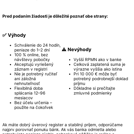
Pred podaním žiadosti je dôležité poznať obe strany:
✅ Výhody
Schválenie do 24 hodín,
⚠️ Nevýhody
peniaze do 1–2 dní
100 % online, bez
návštevy pobočky
Vyšší RPMN ako v banke
Akceptujú vyriešený
Celková zaplatená suma je
záznam v registri
výrazne vyššia ako istina
Nie je potrebný ručiteľ
Pri 10 000 € môže byť
ani záložná
potrebný podrobnejší doklad
nehnuteľnosť
príjmu
Flexibilná doba
Dôkladne si prečítajte
splácania 12–96
zmluvné podmienky
mesiacov
Bez účelu určenia –
použite na čokoľvek
Ak máte dobrý úverový register a stabilný príjem, odporúčame
najprv porovnať ponuku bánk. Ak vás banka odmietla alebo