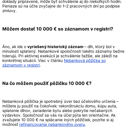
doklady pripravené, môže byť schválenie aj do niekoľkých hodín.
Peniaze sú na účte zvyčajne do 1–2 pracovných dní po podpise
zmluvy.
Môžem dostať 10 000 € so záznamom v registri?
Áno, ak ide o
vyriešený historický záznam
– dlh, ktorý bol v
minulosti splatený. Nebankové spoločnosti takéto záznamy bežne
tolerujú. Pri aktívnej exekúcii je schválenie ťažšie, ale záleží na
konkrétnej situácii. Viac v článku
Nebanková pôžička so
záznamom v registri
.
Na čo môžem použiť pôžičku 10 000 €?
Nebanková pôžička je spotrebný úver bez účelového určenia –
môžete ju použiť na čokoľvek: rekonštrukciu domu, kúpu auta,
splatenie dlhov, zariadenie bytu alebo pokrytie nečakaných
výdavkov. Spoločnosť sa vás na účel pýta len orientačne. Ak
zvažujete 10 000 € na splácanie iných pôžičiek, pozrite si aj
možnosť
refinancovania nebankového úveru
.