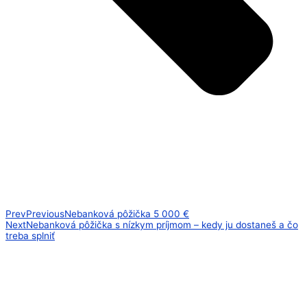
Prev
Previous
Nebanková pôžička 5 000 €
Next
Nebanková pôžička s nízkym príjmom – kedy ju dostaneš a čo
treba splniť