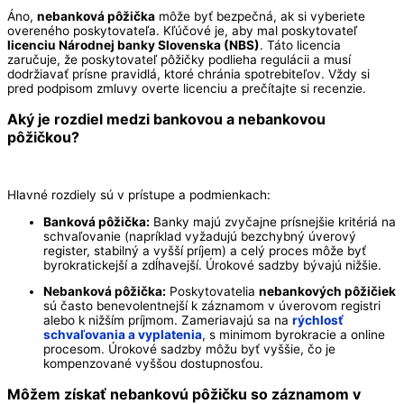
Áno,
nebanková pôžička
môže byť bezpečná, ak si vyberiete
overeného poskytovateľa. Kľúčové je, aby mal poskytovateľ
licenciu Národnej banky Slovenska (NBS)
. Táto licencia
zaručuje, že poskytovateľ pôžičky podlieha regulácii a musí
dodržiavať prísne pravidlá, ktoré chránia spotrebiteľov. Vždy si
pred podpisom zmluvy overte licenciu a prečítajte si recenzie.
Aký je rozdiel medzi bankovou a
nebankovou
pôžičkou
?
Hlavné rozdiely sú v prístupe a podmienkach:
Banková pôžička:
Banky majú zvyčajne prísnejšie kritériá na
schvaľovanie (napríklad vyžadujú bezchybný úverový
register, stabilný a vyšší príjem) a celý proces môže byť
byrokratickejší a zdĺhavejší. Úrokové sadzby bývajú nižšie.
Nebanková pôžička:
Poskytovatelia
nebankových pôžičiek
sú často benevolentnejší k záznamom v úverovom registri
alebo k nižším príjmom. Zameriavajú sa na
rýchlosť
schvaľovania a vyplatenia
, s minimom byrokracie a online
procesom. Úrokové sadzby môžu byť vyššie, čo je
kompenzované vyššou dostupnosťou.
Môžem získať
nebankovú pôžičku
so záznamom v