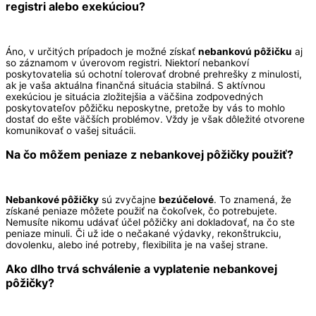
registri alebo exekúciou?
Áno, v určitých prípadoch je možné získať
nebankovú pôžičku
aj
so záznamom v úverovom registri. Niektorí nebankoví
poskytovatelia sú ochotní tolerovať drobné prehrešky z minulosti,
ak je vaša aktuálna finančná situácia stabilná. S aktívnou
exekúciou je situácia zložitejšia a väčšina zodpovedných
poskytovateľov pôžičku neposkytne, pretože by vás to mohlo
dostať do ešte väčších problémov. Vždy je však dôležité otvorene
komunikovať o vašej situácii.
Na čo môžem peniaze z
nebankovej pôžičky
použiť?
Nebankové pôžičky
sú zvyčajne
bezúčelové
. To znamená, že
získané peniaze môžete použiť na čokoľvek, čo potrebujete.
Nemusíte nikomu udávať účel pôžičky ani dokladovať, na čo ste
peniaze minuli. Či už ide o nečakané výdavky, rekonštrukciu,
dovolenku, alebo iné potreby, flexibilita je na vašej strane.
Ako dlho trvá schválenie a vyplatenie
nebankovej
pôžičky
?