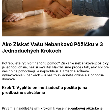
Ako Získať Vašu Nebankovú Pôžičku v 3
Jednoduchých Krokoch
Potrebujete rýchlo finančnú pomoc? Získanie
nebankovej pôžičky
je jednoduchšie, než si myslíte! Navrhli sme proces tak, aby bol pre
vás čo najpohodlnejší a najrýchlejší. Už žiadne zdĺhavé
vybavovanie v bankách – u nás to zvládnete online a z pohodlia
domova.
Krok 1: Vyplňte online žiadosť a pošlite ju na
predbežné schválenie
Prvým a najdôležitejším krokom k vašej
nebankovej pôžičke
je