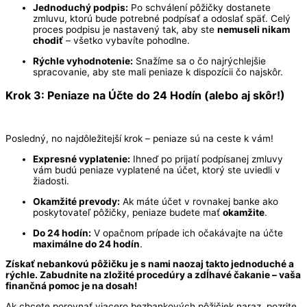
Jednoduchý podpis:
Po schválení pôžičky dostanete
zmluvu, ktorú bude potrebné podpísať a odoslať späť. Celý
proces podpisu je nastavený tak, aby ste
nemuseli nikam
chodiť
– všetko vybavíte pohodlne.
Rýchle vyhodnotenie:
Snažíme sa o čo najrýchlejšie
spracovanie, aby ste mali peniaze k dispozícii čo najskôr.
Krok 3: Peniaze na Účte do 24 Hodín (alebo aj skôr!)
Posledný, no najdôležitejší krok – peniaze sú na ceste k vám!
Expresné vyplatenie:
Ihneď po prijatí podpísanej zmluvy
vám budú peniaze vyplatené na účet, ktorý ste uviedli v
žiadosti.
Okamžité prevody:
Ak máte účet v rovnakej banke ako
poskytovateľ pôžičky, peniaze budete mať
okamžite
.
Do 24 hodín:
V opačnom prípade ich očakávajte na účte
maximálne do 24 hodín
.
Získať nebankovú pôžičku je s nami naozaj takto jednoduché a
rýchle. Zabudnite na zložité procedúry a zdĺhavé čakanie – vaša
finančná pomoc je na dosah!
Ak chcete porovnať viacero bezbankových pôžičiek naraz, pozrite