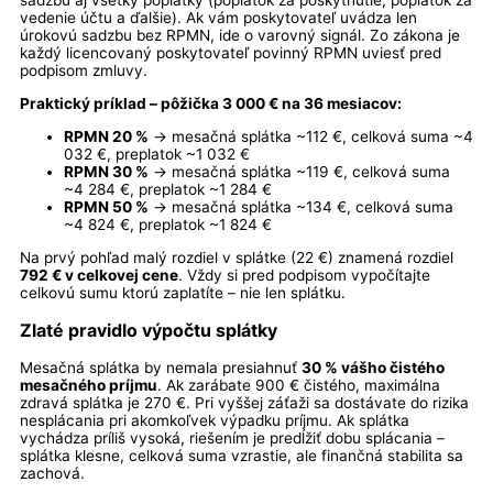
sadzbu aj všetky poplatky (poplatok za poskytnutie, poplatok za
vedenie účtu a ďalšie). Ak vám poskytovateľ uvádza len
úrokovú sadzbu bez RPMN, ide o varovný signál. Zo zákona je
každý licencovaný poskytovateľ povinný RPMN uviesť pred
podpisom zmluvy.
Praktický príklad – pôžička 3 000 € na 36 mesiacov:
RPMN 20 %
→ mesačná splátka ~112 €, celková suma ~4
032 €, preplatok ~1 032 €
RPMN 30 %
→ mesačná splátka ~119 €, celková suma
~4 284 €, preplatok ~1 284 €
RPMN 50 %
→ mesačná splátka ~134 €, celková suma
~4 824 €, preplatok ~1 824 €
Na prvý pohľad malý rozdiel v splátke (22 €) znamená rozdiel
792 € v celkovej cene
. Vždy si pred podpisom vypočítajte
celkovú sumu ktorú zaplatíte – nie len splátku.
Zlaté pravidlo výpočtu splátky
Mesačná splátka by nemala presiahnuť
30 % vášho čistého
mesačného príjmu
. Ak zarábate 900 € čistého, maximálna
zdravá splátka je 270 €. Pri vyššej záťaži sa dostávate do rizika
nesplácania pri akomkoľvek výpadku príjmu. Ak splátka
vychádza príliš vysoká, riešením je predĺžiť dobu splácania –
splátka klesne, celková suma vzrastie, ale finančná stabilita sa
zachová.