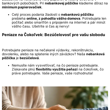
bankových pobočkách. Pri
nebankovej pôžičke
kladieme dôraz na
minimum papierovačiek
.
Celý proces podania žiadosti o
nebankovú pôžičku
prebieha
online, z pohodlia vášho domova
. Potrebujete len
počítač alebo smartfón s pripojením na internet a pár minút
vášho času. Ušetrite si čas aj nervy!
Peniaze na Čokoľvek: Bezúčelovosť pre vašu slobodu
Potrebujete peniaze na nečakané výdavky, rekonštrukciu,
dovolenku, alebo na splatenie iných záväzkov? Naša
nebanková
pôžička
je
bezúčelová
.
Nemusíte nám vysvetľovať, na čo peniaze potrebujete.
Získavate plnú
flexibilitu využitia peňazí
na čokoľvek, čo
práve potrebujete. Vaše peniaze, vaše rozhodnutia!