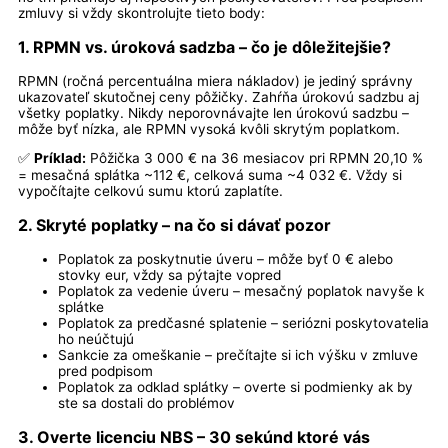
zmluvy si vždy skontrolujte tieto body:
1. RPMN vs. úroková sadzba – čo je dôležitejšie?
RPMN (ročná percentuálna miera nákladov) je jediný správny
ukazovateľ skutočnej ceny pôžičky. Zahŕňa úrokovú sadzbu aj
všetky poplatky. Nikdy neporovnávajte len úrokovú sadzbu –
môže byť nízka, ale RPMN vysoká kvôli skrytým poplatkom.
✅
Príklad:
Pôžička 3 000 € na 36 mesiacov pri RPMN 20,10 %
= mesačná splátka ~112 €, celková suma ~4 032 €. Vždy si
vypočítajte celkovú sumu ktorú zaplatíte.
2. Skryté poplatky – na čo si dávať pozor
Poplatok za poskytnutie úveru – môže byť 0 € alebo
stovky eur, vždy sa pýtajte vopred
Poplatok za vedenie úveru – mesačný poplatok navyše k
splátke
Poplatok za predčasné splatenie – seriózni poskytovatelia
ho neúčtujú
Sankcie za omeškanie – prečítajte si ich výšku v zmluve
pred podpisom
Poplatok za odklad splátky – overte si podmienky ak by
ste sa dostali do problémov
3. Overte licenciu NBS – 30 sekúnd ktoré vás