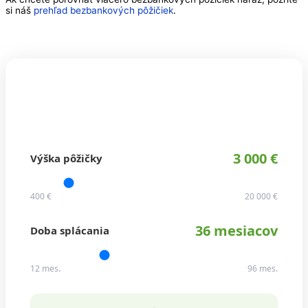
si náš
prehľad bezbankových pôžičiek
.
KALKULAČKA PÔŽIČKY
Koľko budete splácať?
3 000 €
Výška pôžičky
400 €
20 000 €
36 mesiacov
Doba splácania
12 mes.
96 mes.