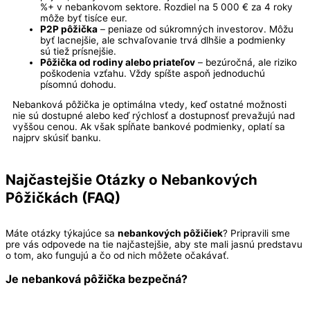
%+ v nebankovom sektore. Rozdiel na 5 000 € za 4 roky
môže byť tisíce eur.
P2P pôžička
– peniaze od súkromných investorov. Môžu
byť lacnejšie, ale schvaľovanie trvá dlhšie a podmienky
sú tiež prísnejšie.
Pôžička od rodiny alebo priateľov
– bezúročná, ale riziko
poškodenia vzťahu. Vždy spíšte aspoň jednoduchú
písomnú dohodu.
Nebanková pôžička je optimálna vtedy, keď ostatné možnosti
nie sú dostupné alebo keď rýchlosť a dostupnosť prevažujú nad
vyššou cenou. Ak však spĺňate bankové podmienky, oplatí sa
najprv skúsiť banku.
Najčastejšie Otázky o Nebankových
Pôžičkách (FAQ)
Máte otázky týkajúce sa
nebankových pôžičiek
? Pripravili sme
pre vás odpovede na tie najčastejšie, aby ste mali jasnú predstavu
o tom, ako fungujú a čo od nich môžete očakávať.
Je
nebanková pôžička
bezpečná?