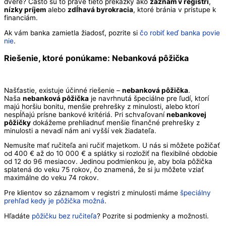
dvere? Často sú to práve tieto prekážky ako
záznam v registri
,
nízky príjem
alebo
zdĺhavá byrokracia
, ktoré bránia v prístupe k
financiám.
Ak vám banka zamietla žiadosť, pozrite si
čo robiť keď banka povie
nie
.
Riešenie, ktoré ponúkame:
Nebanková pôžička
Našťastie, existuje účinné riešenie –
nebanková pôžička
.
Naša
nebanková pôžička
je navrhnutá špeciálne pre ľudí, ktorí
majú horšiu bonitu, menšie prehrešky z minulosti, alebo ktorí
nespĺňajú prísne bankové kritériá. Pri schvaľovaní
nebankovej
pôžičky
dokážeme prehliadnuť menšie finančné prehrešky z
minulosti a nevadí nám ani vyšší vek žiadateľa.
Nemusíte mať ručiteľa ani ručiť majetkom. U nás si môžete požičať
od 400 € až do 10 000 € a splátky si rozložiť na flexibilné obdobie
od 12 do 96 mesiacov. Jedinou podmienkou je, aby bola pôžička
splatená do veku 75 rokov, čo znamená, že si ju môžete vziať
maximálne do veku 74 rokov.
Pre klientov so záznamom v registri z minulosti máme
špeciálny
prehľad kedy je pôžička možná
.
Hľadáte
pôžičku bez ručiteľa
? Pozrite si podmienky a možnosti.