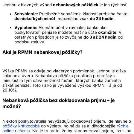
Jednou z hlavných výhod
nebankových pôžičiek
je ich rýchlosť.
Schválenie:
Predbežné schválenie žiadosti prebieha často
do niekoľkých minút
, maximálne však
do 24 hodín
.
Vyplatenie:
Ak máte účet v rovnakej banke ako
poskytovateľ, peniaze môžete mať na účte
okamžite
. V
ostatných prípadoch je to zvyčajne
do 3 až 24 hodín
od
podpisu zmluvy.
Aká je RPMN nebankovej pôžičky?
Výška RPMN sa odvíja od viacerých podmienok. Jednou je dĺžka
splácania úveru. Nebanková pôžička prehliada prehrešky z
minulosti a tým dáva možnosť ľuďom, ktorých banka zamietla
získať peniaze. Toto riziko je vyvážené výškou RPMN. Tá je od
20,10%.
Nebanková pôžička bez dokladovania príjmu – je
možná?
Niektorí poskytovatelia nevyžadujú dokladovať príjem. Ide hlavne o
pôžičky krátkodobé
do výplaty, no nájdu sa aj dlhodobejšie
rýchle
online riešenia
. Nie je to preto, že by si neoverovali príjem, iba si ho