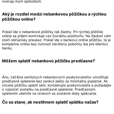
overujú iným spôsobom.
Aký je rozdiel medzi nebankovou pôžičkou a rýchlou
pôžičkou online?
Pokiaľ ide o nebankové pôžičky tak žiadny. Pri rýchlej pôžičke
online sa príjem kontroluje cez Sociálnu poisťovňu. Na žiadosť vám
stačí občiansky preukaz. Pokiaľ ide o bankovú online pôžičku, tá je
kompletne online bez nutnosti návštevy pobočky iba pre klientov
banky.
Môžem splatiť nebankovú pôžičku predčasne?
Áno, väčšina serióznych nebankových poskytovateľov umožňuje
predčasné splatenie bez sankcií alebo za minimálny poplatok. Ak
chcete pôžičku splatiť skôr, kontaktujte poskytovateľa a požiadajte
o výpočet zostatku na predčasné splatenie. Predčasným
splatením ušetríte na úrokoch za zostatok doby splácania.
Čo sa stane, ak nestihnem splatiť splátku načas?