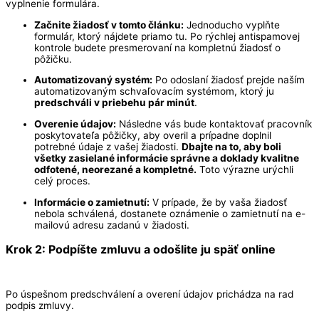
vyplnenie formulára.
Začnite žiadosť v tomto článku:
Jednoducho vyplňte
formulár, ktorý nájdete priamo tu. Po rýchlej antispamovej
kontrole budete presmerovaní na kompletnú žiadosť o
pôžičku.
Automatizovaný systém:
Po odoslaní žiadosť prejde naším
automatizovaným schvaľovacím systémom, ktorý ju
predschváli v priebehu pár minút
.
Overenie údajov:
Následne vás bude kontaktovať pracovník
poskytovateľa pôžičky, aby overil a prípadne doplnil
potrebné údaje z vašej žiadosti.
Dbajte na to, aby boli
všetky zasielané informácie správne a doklady kvalitne
odfotené, neorezané a kompletné.
Toto výrazne urýchli
celý proces.
Informácie o zamietnutí:
V prípade, že by vaša žiadosť
nebola schválená, dostanete oznámenie o zamietnutí na e-
mailovú adresu zadanú v žiadosti.
Krok 2: Podpíšte zmluvu a odošlite ju späť online
Po úspešnom predschválení a overení údajov prichádza na rad
podpis zmluvy.