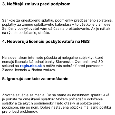
3. Nečítajú zmluvu pred podpisom
Sankcie za oneskorenú splátku, podmienky predčasného splatenia,
poplatky za zmenu splátkového kalendára – to všetko je v zmluve.
Seriózny poskytovateľ vám dá čas na preštudovanie. Ak je nátlak
na rýchle podpísanie, utečte.
4. Neoverujú licenciu poskytovateľa na NBS
Na slovenskom internete pôsobia aj nelegálne subjekty, ktoré
nemajú licenciu Národnej banky Slovenska. Overenie trvá 30
sekúnd na
regis.nbs.sk
a môže vás ochrániť pred podvodom.
Žiadna licencia = žiadna zmluva.
5. Ignorujú sankcie za omeškanie
Životné situácie sa menia. Čo sa stane ak nestihnem splatiť? Aká
je pokuta za omeškanú splátku? Môžem požiadať o odloženie
splátky a za akých podmienok? Tieto otázky si položte pred
podpisom, nie po ňom. Dobre nastavená pôžička má jasnú politiku
pre prípad problémov.