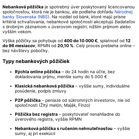
Nebanková pôžička
je spotrebný úver poskytovaný licencovanou
spoločnosťou, ktorá nie je bankou, ale podlieha dohľadu
Národnej
banky Slovenska (NBS)
. Na rozdiel od bánk, ktoré majú prísne
kritériá schvaľovania, nebankové spoločnosti akceptujú žiadateľov
s drobným záznamom v úverovom registri, nižším príjmom alebo
vyšším vekom.
Výška pôžičky sa pohybuje od
400 do 10 000 €
, splatnosť od
12
do 96 mesiacov
, RPMN od
20,10 %
. Celý proces prebieha online –
bez návštevy pobočky.
Typy nebankových pôžičiek
Rýchla online pôžička
– do 24 hodín na účte, bez
dokladovania príjmu, menšie sumy do 5 000 €
Klasická nebanková pôžička
– vyššie sumy, individuálne
posúdenie, podpis zmluvy
P2P pôžička
– peniaze od súkromných investorov, nie od
spoločnosti (Žltý melón, Maják, Finzo)
Pôžička bez registra
– poskytovateľ nenahliadne do
úverového registra, vyššie RPMN
Nebanková pôžička s ručením nehnuteľnosťou
– vyššie
sumy, aj pri exekúcii