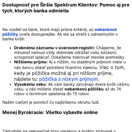
Dostupnosť pre Širšie Spektrum Klientov: Pomoc aj pre
tých, ktorých banka odmietla
Na rozdiel od bánk, ktoré majú prísne kritériá, sú
nebankové
pôžičky
oveľa dostupnejšie. Ak ste sa stretli s odmietnutím v
banke kvôli:
Drobnému záznamu v úverovom registri:
Chápeme, že
minulosť nemusí vždy dokonale odrážať vašu súčasnú
schopnosť splácať. Dokážeme tolerovať menšie prehrešky.
Nižšiemu príjmu:
Aj s nižším, no stabilným príjmom máte u
Viac o tom,
nás šancu získať potrebnú finančnú injekciu.
kedy je pôžička možná aj pri nižšom príjme,
nájdete tu:
pôžička s nízkym príjmom
.
Vysokému veku:
Ak vám banky zatvárajú dvere kvôli vášmu
veku, u nás môžete získať
nebankovú pôžičku
až do 74
rokov s termínom splatenia do 75 rokov.
Naším cieľom je pomôcť čo najširšiemu okruhu ľudí.
Menej Byrokracie: Všetko vybavíte online
Zabudnite na nekonečné hory papierov a hodiny strávené v