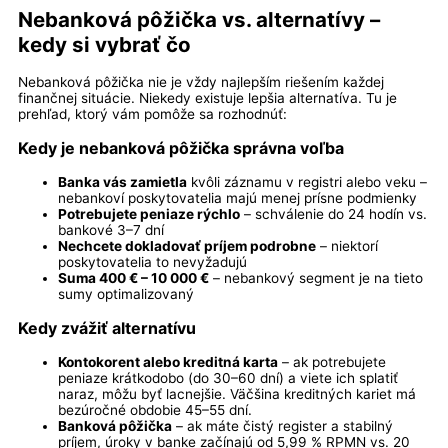
Nebanková pôžička vs. alternatívy –
kedy si vybrať čo
Nebanková pôžička nie je vždy najlepším riešením každej
finančnej situácie. Niekedy existuje lepšia alternatíva. Tu je
prehľad, ktorý vám pomôže sa rozhodnúť:
Kedy je nebanková pôžička správna voľba
Banka vás zamietla
kvôli záznamu v registri alebo veku –
nebankoví poskytovatelia majú menej prísne podmienky
Potrebujete peniaze rýchlo
– schválenie do 24 hodín vs.
bankové 3–7 dní
Nechcete dokladovať príjem podrobne
– niektorí
poskytovatelia to nevyžadujú
Suma 400 € – 10 000 €
– nebankový segment je na tieto
sumy optimalizovaný
Kedy zvážiť alternatívu
Kontokorent alebo kreditná karta
– ak potrebujete
peniaze krátkodobo (do 30–60 dní) a viete ich splatiť
naraz, môžu byť lacnejšie. Väčšina kreditných kariet má
bezúročné obdobie 45–55 dní.
Banková pôžička
– ak máte čistý register a stabilný
príjem, úroky v banke začínajú od 5,99 % RPMN vs. 20