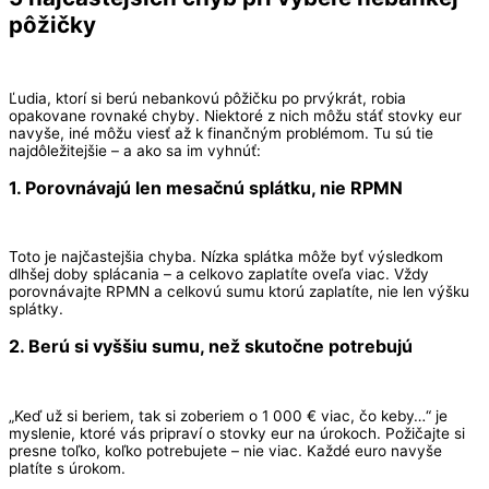
pôžičky
Ľudia, ktorí si berú nebankovú pôžičku po prvýkrát, robia
opakovane rovnaké chyby. Niektoré z nich môžu stáť stovky eur
navyše, iné môžu viesť až k finančným problémom. Tu sú tie
najdôležitejšie – a ako sa im vyhnúť:
1. Porovnávajú len mesačnú splátku, nie RPMN
Toto je najčastejšia chyba. Nízka splátka môže byť výsledkom
dlhšej doby splácania – a celkovo zaplatíte oveľa viac. Vždy
porovnávajte RPMN a celkovú sumu ktorú zaplatíte, nie len výšku
splátky.
2. Berú si vyššiu sumu, než skutočne potrebujú
„Keď už si beriem, tak si zoberiem o 1 000 € viac, čo keby…“ je
myslenie, ktoré vás pripraví o stovky eur na úrokoch. Požičajte si
presne toľko, koľko potrebujete – nie viac. Každé euro navyše
platíte s úrokom.