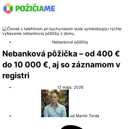
Hlavné
Preskočiť
Menu
na
obsah
Nebankové pôžičky
Nebanková pôžička – od 400 €
do 10 000 €, aj so záznamom v
registri
12 mája, 2026
od
Martin Torda