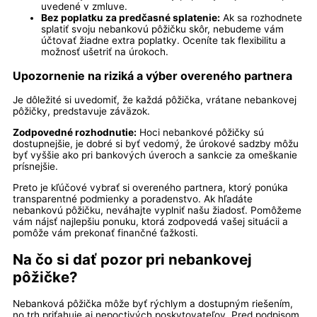
uvedené v zmluve.
Bez poplatku za predčasné splatenie:
Ak sa rozhodnete
splatiť svoju nebankovú pôžičku skôr, nebudeme vám
účtovať žiadne extra poplatky. Oceníte tak flexibilitu a
možnosť ušetriť na úrokoch.
Upozornenie na riziká a výber overeného partnera
Je dôležité si uvedomiť, že každá pôžička, vrátane nebankovej
pôžičky, predstavuje záväzok.
Zodpovedné rozhodnutie:
Hoci nebankové pôžičky sú
dostupnejšie, je dobré si byť vedomý, že úrokové sadzby môžu
byť vyššie ako pri bankových úveroch a sankcie za omeškanie
prísnejšie.
Preto je kľúčové vybrať si overeného partnera, ktorý ponúka
transparentné podmienky a poradenstvo. Ak hľadáte
nebankovú pôžičku, neváhajte vyplniť našu žiadosť. Pomôžeme
vám nájsť najlepšiu ponuku, ktorá zodpovedá vašej situácii a
pomôže vám prekonať finančné ťažkosti.
Na čo si dať pozor pri nebankovej
pôžičke?
Nebanková pôžička môže byť rýchlym a dostupným riešením,
no trh priťahuje aj nepoctivých poskytovateľov. Pred podpisom