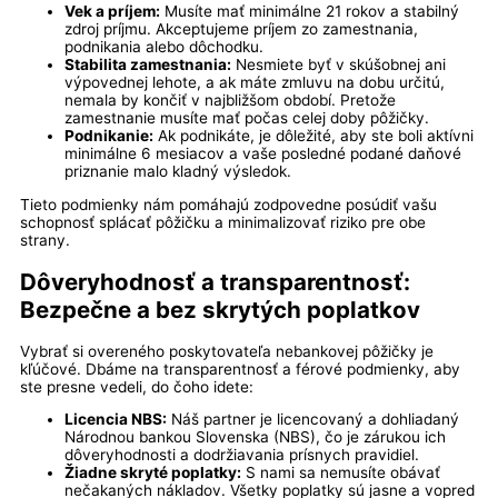
Vek a príjem:
Musíte mať minimálne 21 rokov a stabilný
zdroj príjmu. Akceptujeme príjem zo zamestnania,
podnikania alebo dôchodku.
Stabilita zamestnania:
Nesmiete byť v skúšobnej ani
výpovednej lehote, a ak máte zmluvu na dobu určitú,
nemala by končiť v najbližšom období. Pretože
zamestnanie musíte mať počas celej doby pôžičky.
Podnikanie:
Ak podnikáte, je dôležité, aby ste boli aktívni
minimálne 6 mesiacov a vaše posledné podané daňové
priznanie malo kladný výsledok.
Tieto podmienky nám pomáhajú zodpovedne posúdiť vašu
schopnosť splácať pôžičku a minimalizovať riziko pre obe
strany.
Dôveryhodnosť a transparentnosť:
Bezpečne a bez skrytých poplatkov
Vybrať si overeného poskytovateľa nebankovej pôžičky je
kľúčové. Dbáme na transparentnosť a férové podmienky, aby
ste presne vedeli, do čoho idete:
Licencia NBS:
Náš partner je licencovaný a dohliadaný
Národnou bankou Slovenska (NBS), čo je zárukou ich
dôveryhodnosti a dodržiavania prísnych pravidiel.
Žiadne skryté poplatky:
S nami sa nemusíte obávať
nečakaných nákladov. Všetky poplatky sú jasne a vopred