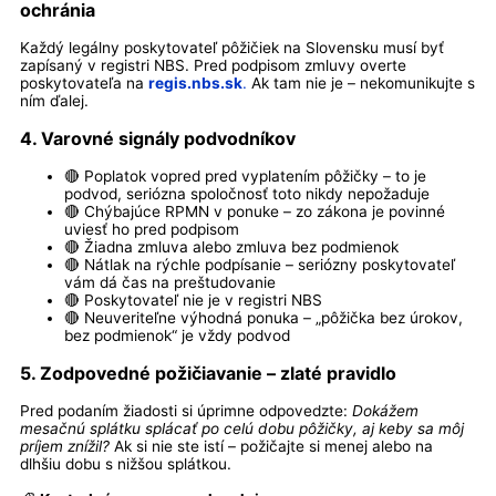
ochránia
Každý legálny poskytovateľ pôžičiek na Slovensku musí byť
zapísaný v registri NBS. Pred podpisom zmluvy overte
poskytovateľa na
regis.nbs.sk
.
Ak tam nie je – nekomunikujte s
ním ďalej.
4. Varovné signály podvodníkov
🔴 Poplatok vopred pred vyplatením pôžičky – to je
podvod, seriózna spoločnosť toto nikdy nepožaduje
🔴 Chýbajúce RPMN v ponuke – zo zákona je povinné
uviesť ho pred podpisom
🔴 Žiadna zmluva alebo zmluva bez podmienok
🔴 Nátlak na rýchle podpísanie – seriózny poskytovateľ
vám dá čas na preštudovanie
🔴 Poskytovateľ nie je v registri NBS
🔴 Neuveriteľne výhodná ponuka – „pôžička bez úrokov,
bez podmienok“ je vždy podvod
5. Zodpovedné požičiavanie – zlaté pravidlo
Pred podaním žiadosti si úprimne odpovedzte:
Dokážem
mesačnú splátku splácať po celú dobu pôžičky, aj keby sa môj
príjem znížil?
Ak si nie ste istí – požičajte si menej alebo na
dlhšiu dobu s nižšou splátkou.