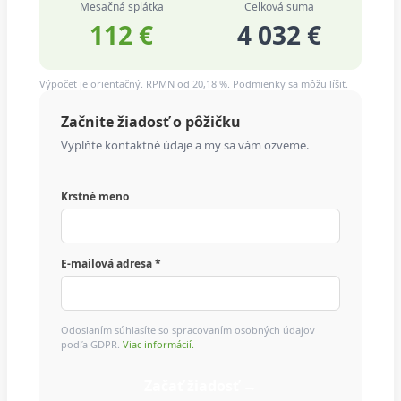
Mesačná splátka
Celková suma
112 €
4 032 €
Výpočet je orientačný. RPMN od 20,18 %. Podmienky sa môžu líšiť.
Začnite žiadosť o pôžičku
Vyplňte kontaktné údaje a my sa vám ozveme.
Krstné meno
E-mailová adresa *
Odoslaním súhlasíte so spracovaním osobných údajov
podľa GDPR.
Viac informácií.
Začať žiadosť →