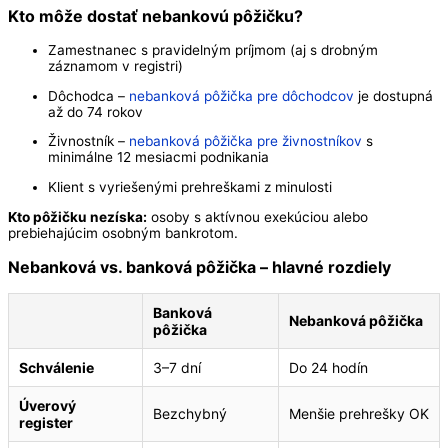
Kto môže dostať nebankovú pôžičku?
Zamestnanec s pravidelným príjmom (aj s drobným
záznamom v registri)
Dôchodca –
nebanková pôžička pre dôchodcov
je dostupná
až do 74 rokov
Živnostník –
nebanková pôžička pre živnostníkov
s
minimálne 12 mesiacmi podnikania
Klient s vyriešenými prehreškami z minulosti
Kto pôžičku nezíska:
osoby s aktívnou exekúciou alebo
prebiehajúcim osobným bankrotom.
Nebanková vs. banková pôžička – hlavné rozdiely
Banková
Nebanková pôžička
pôžička
Schválenie
3–7 dní
Do 24 hodín
Úverový
Bezchybný
Menšie prehrešky OK
register