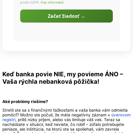
podľa GDPR.
Viac informácií.
Začať žiadosť →
Keď banka povie NIE, my povieme ÁNO –
Vaša rýchla
nebanková pôžička
!
Aké problémy riešime?
Stretli ste sa s finančnými ťažkosťami a vaša banka vám odmietla
pomôcť? Možno ste počuli, že máte negatívny záznam v
úverovom
registri
, príliš nízky príjem, alebo vás limituje váš vek. Teraz sa
nachádzate v situácii, keď neviete, čo robiť – zúfalo potrebujete
peniaze, ale inštitúcia, na ktorú ste sa spoliehali, vám zavrela