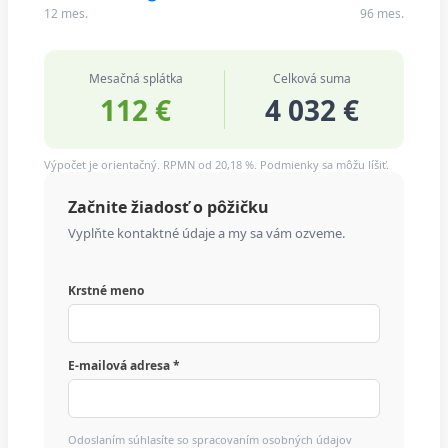
12 mes.
96 mes.
Mesačná splátka
Celková suma
112 €
4 032 €
Výpočet je orientačný. RPMN od 20,18 %. Podmienky sa môžu líšiť.
Začnite žiadosť o pôžičku
Vyplňte kontaktné údaje a my sa vám ozveme.
Krstné meno
E-mailová adresa *
Odoslaním súhlasíte so spracovaním osobných údajov