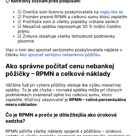
📋
Kontrolný zoznam pred podpisom:
☑ Overil/a som licenciu poskytovateľa na
regis.nbs.sk
☑ Poznám presné RPMN a celkovú sumu ktorú zaplatím
☑ Prečítal/a som si všetky poplatky vrátane sankcií
☑ Mesačná splátka nepresahuje 30 % môjho čistého
príjmu
☑ Zmluva obsahuje všetky dohodnuté podmienky
písomne
Viac o tom ako spoznať seriózneho poskytovateľa nájdete v
článku
Ako spoznať serióznu nebankovú pôžičku
.
Ako správne počítať cenu nebankej
pôžičky – RPMN a celkové náklady
Väčšina ľudí pri výbere pôžičky sleduje iba výšku mesačnej
splátky. To je ale chyba – rovnaká splátka môže pri rôznych
podmienkach znamenať úplne inú celkovú sumu, ktorú
zaplatíte. Kľúčový ukazovateľ je
RPMN – ročná percentuálna
miera nákladov
.
Čo je RPMN a prečo je dôležitejšia ako úroková
sadzba?
RPMN zahŕňa všetky náklady spojené s pôžičkou – úrokovú