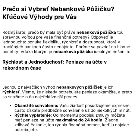
Prečo si Vybrať Nebankovú Pôžičku?
Kľúčové Výhody pre Vás
Rozmýšľate, prečo by mala byť práve
nebanková pôžička
tou
správnou voľbou pre vaše finančné potreby? Odpoveď je
jednoduchá: ponúka flexibilitu, rýchlosť a dostupnosť, ktoré v
tradičných bankách často nenájdete. Poďme sa pozrieť na hlavné
benefity, vďaka ktorým je
nebanková pôžička
ideálnym riešením.
Rýchlosť a Jednoduchosť: Peniaze na účte v
rekordnom čase
Jednou z najväčších výhod
nebankových pôžičiek
je ich
rýchlosť
. Vieme, že niekedy potrebujete peniaze okamžite, a preto
sa snažíme o čo najefektívnejší proces.
Okamžité schválenie:
Vašu žiadosť posudzujeme expresne,
často získate predbežné schválenie už do niekoľkých minút.
Rýchle vyplatenie:
Od momentu podpisu zmluvy môžete
mať peniaze na účte
maximálne do 24 hodín
. Žiadne
zdĺhavé čakanie, len rýchla finančná pomoc, keď ju najviac
potrebujete.