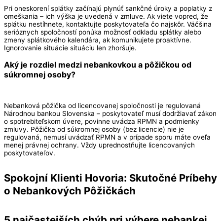
Pri oneskorení splátky začínajú plynúť sankčné úroky a poplatky z
omeškania – ich výška je uvedená v zmluve. Ak viete vopred, že
splátku nestíhnete, kontaktujte poskytovateľa čo najskôr. Väčšina
serióznych spoločností ponúka možnosť odkladu splátky alebo
zmeny splátkového kalendára, ak komunikujete proaktívne.
Ignorovanie situácie situáciu len zhoršuje.
Aký je rozdiel medzi nebankovkou a pôžičkou od
súkromnej osoby?
Nebanková pôžička od licencovanej spoločnosti je regulovaná
Národnou bankou Slovenska – poskytovateľ musí dodržiavať zákon
o spotrebiteľskom úvere, povinne uvádza RPMN a podmienky
zmluvy. Pôžička od súkromnej osoby (bez licencie) nie je
regulovaná, nemusí uvádzať RPMN a v prípade sporu máte oveľa
menej právnej ochrany. Vždy uprednostňujte licencovaných
poskytovateľov.
Spokojní Klienti Hovoria: Skutočné Príbehy
o Nebankových Pôžičkách
5 najčastejších chýb pri výbere nebankej