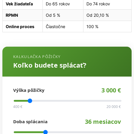
Vek žiadateľa
Do 65 rokov
Do 74 rokov
RPMN
Od 5 %
Od 20,10 %
Online proces
Čiastočne
100 %
KALKULAČKA PÔŽIČKY
Koľko budete splácať?
3 000 €
Výška pôžičky
400 €
20 000 €
36 mesiacov
Doba splácania