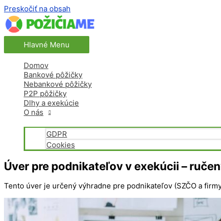
Preskočiť na obsah
Hlavné Menu
Domov
Bankové pôžičky
Nebankové pôžičky
P2P pôžičky
Dlhy a exekúcie
O nás
GDPR
Cookies
Úver pre podnikateľov v exekúcii – ruč
Tento úver je určený výhradne pre podnikateľov (SZČO a firmy)