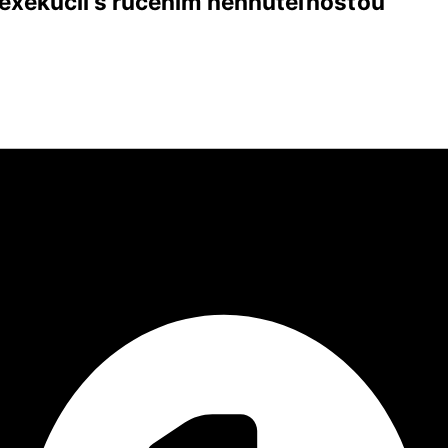
v exekúcii s ručením nehnuteľnosťou