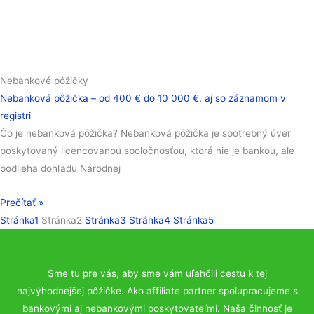
Nebankové pôžičky
Nebanková pôžička – od 400 € do 10 000 €, aj so záznamom v
registri
Čo je nebanková pôžička? Nebanková pôžička je spotrebný úver
poskytovaný licencovanou spoločnosťou, ktorá nie je bankou, ale
podlieha dohľadu Národnej
Prečítať »
Stránka
1
Stránka
2
Stránka
3
Stránka
4
Stránka
5
Sme tu pre vás, aby sme vám uľahčili cestu k tej
najvýhodnejšej pôžičke. Ako affiliate partner spolupracujeme s
bankovými aj nebankovými poskytovateľmi. Naša činnosť je