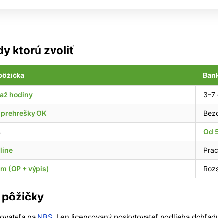
y ktorú zvoliť
pôžička
Bank
 až hodiny
3–7 
 prehrešky OK
Bez
%
Od 
line
Prac
m (OP + výpis)
Rozs
e pôžičky
tovateľa na
NBS
. Len licencovaný poskytovateľ podlieha dohľad