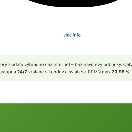
viac info
ktorý žiadate výhradne cez internet – bez návštevy pobočky. Cel
Dostupná
24/7
vrátane víkendov a sviatkov. RPMN max
20,98 %
.