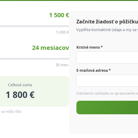
1 500 €
Začnite žiadosť o pôžičk
Vyplňte kontaktné údaje a my sa
5 000 €
24 mesiacov
Krstné meno *
36 mes.
E-mailová adresa *
Celková suma
1 800 €
Odoslaním súhlasíte so spracovaním
sa môžu líšiť.