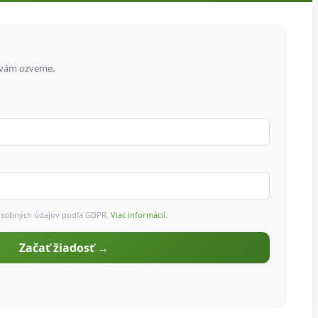
u
 vám ozveme.
 osobných údajov podľa GDPR.
Viac informácií.
Začať žiadosť →