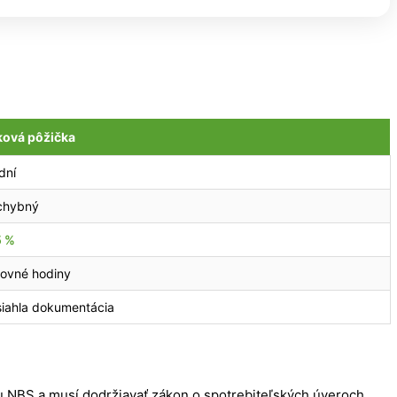
ová pôžička
dní
chybný
5 %
ovné hodiny
iahla dokumentácia
u NBS a musí dodržiavať zákon o spotrebiteľských úveroch