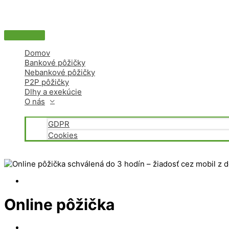
Hlavné
Preskočiť
Menu
na
obsah
Domov
Bankové pôžičky
Nebankové pôžičky
P2P pôžičky
Dlhy a exekúcie
O nás
GDPR
Cookies
Online pôžička