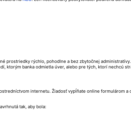
é prostriedky rýchlo, pohodlne a bez zbytočnej administratívy.
udí, ktorým banka odmietla úver, alebo pre tých, ktorí nechcú s
prostredníctvom internetu. Žiadosť vypĺňate online formulárom
avrhnutá tak, aby bola: