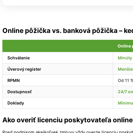
Online pôžička vs. banková pôžička – ked
Online 
Schválenie
Minúty
Úverový register
Menšie
RPMN
Od 11 
Dostupnosť
24/7 on
Doklady
Minimu
Ako overiť licenciu poskytovateľa onlin
Pred podpisom akejkoľvek zmluvy vždy overte licenciu posky