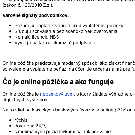
(zákon č. 129/2010 Z.z.).
Varovné signály podvodníkov:
Požadujú poplatok vopred pred vyplatením pôžičky
Sľubujú schválenie bez akéhokoľvek overovania
Nemajú licenciu NBS
Vyvíjajú nátlak na okamžité podpísanie
Online pôžička predstavuje moderný spôsob, ako získať finančn
schválenie a vyplatenie peňazí na účet. Je určená najmä pre ľ
Čo je online pôžička a ako funguje
Online pôžička je
nebankový úver
, o ktorý žiadate výhradne 
digitálnych systémov.
Na rozdiel od klasických bankových úverov je online pôžička n
rýchla,
dostupná 24/7,
s minimálnymi požiadavkami na dokladovanie.